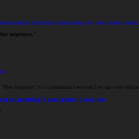
intura moderna
,
modern art
,
modern art for sale
,
pintor
,
pintura
,
pintura
lue sequence."
tor
d “Blue Sequence“. It´s a commission I received 2 yrs ago while still pa
act art painting? | yasoypintor
Cancel reply
*