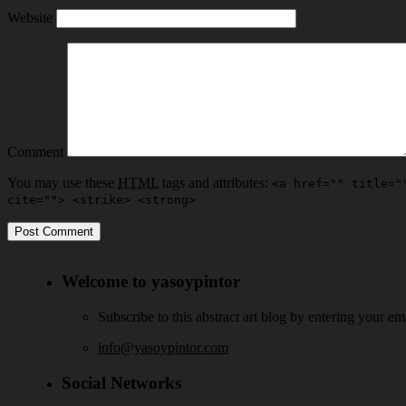
Website
Comment
You may use these
HTML
tags and attributes:
<a href="" title="
cite=""> <strike> <strong>
Welcome to yasoypintor
Subscribe to this abstract art blog by entering your e
info@yasoypintor.com
Social Networks