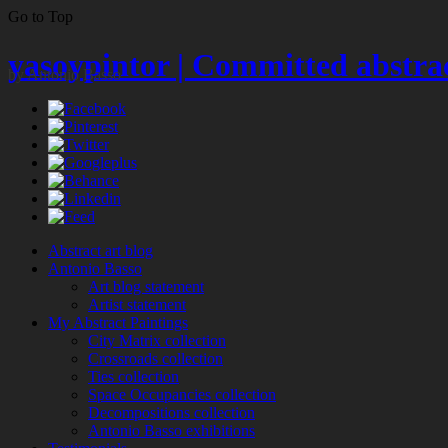
Go to Top
yasoypintor | Committed abstrac
by Antonio Basso
Abstract art blog
Antonio Basso
Art blog statement
Artist statement
My Abstract Paintings
City Matrix collection
Crossroads collection
Ties collection
Space Occupancies collection
Decompositions collection
Antonio Basso exhibitions