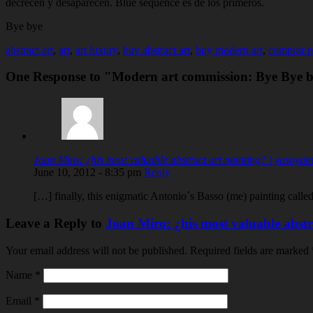
decrecen y desaparecen. Blue sequence es de los primeros.
Bye bye
abstract art
,
art
,
art luxury
,
buy abstract art
,
buy modern art
,
comprar p
One Response to
"Modern art commission: Bye Bye b
Joan Miro: ¿his most valuable abstract art painting? | yasoypin
June 10, 2012 - 8:35 pm
Reply
[…] finally, this enigmatic Antonio´s Basso (me) painting calle
Leave a Reply to
Joan Miro: ¿his most valuable abstr
Your email address will not be published.
Required fields are marked
Name
*
Email
*