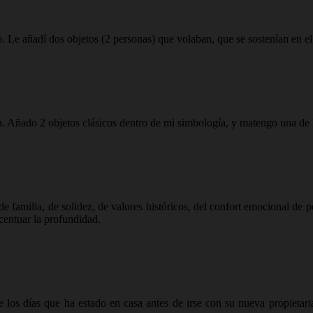
o. Le añadí dos objetos (2 personas) que volaban, que se sostenían en e
a. Añado 2 objetos clásicos dentro de mi simbología, y matengo una de l
 familia, de solidez, de valores históricos, del confort emocional de pe
acentuar la profundidad.
te los días que ha estado en casa antes de irse con su nueva propietar