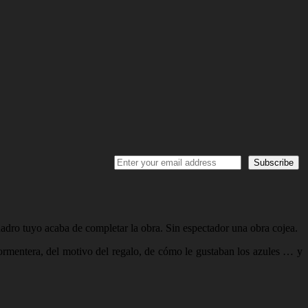
uadro tuyo acaba de completar la obra. Sin espectador una obra cojea.
ormentera, del motivo del regalo, de cómo le gustaban los azules … y