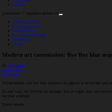
Testimonials
Contact
yasoypintor | Committed abstract art
Abstract art blog
Art blog statement
Artist statement
My Abstract Paintings
Testimonials
Contact
Modern art commission: Bye Bye blue seq
By
yasoypintor
May 14, 2011
1 Comment
Efectivamente, bye bye blue sequence pq alguien se ha llevado esta pi
En este caso, me hicieron un encargo. Era un regalo para una person
me puse a trabajar
Primer intento